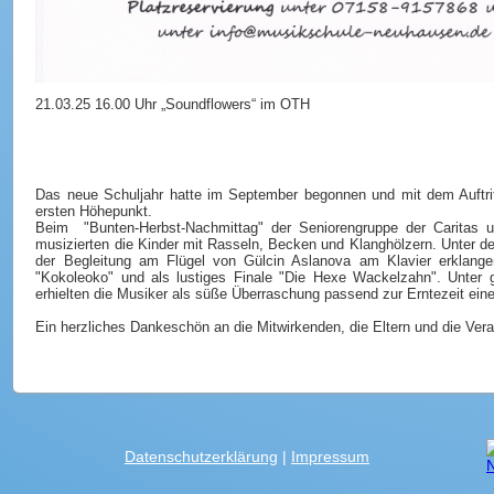
21.03.25 16.00 Uhr „Soundflowers“ im OTH
Das neue Schuljahr hatte im September begonnen und mit dem Auftrit
ersten Höhepunkt.
Beim "Bunten-Herbst-Nachmittag" der Seniorengruppe der Caritas 
musizierten die Kinder mit Rasseln, Becken und Klanghölzern. Unter de
der Begleitung am Flügel von Gülcin Aslanova am Klavier erklangen
"Kokoleoko" und als lustiges Finale "Die Hexe Wackelzahn". Unter g
erhielten die Musiker als süße Überraschung passend zur Erntezeit ein
Ein herzliches Dankeschön an die Mitwirkenden, die Eltern und die Veran
Datenschutzerklärung
|
Impressum